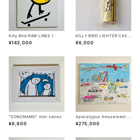
Killy Bird RAW LINES 1
KILLY BIRD LIGHTER CASE(
for large bic)
¥143,000
¥6,000
"SONONAMO" mini series
Apocalypse Amusement P
ark 壱
¥6,600
¥275,000