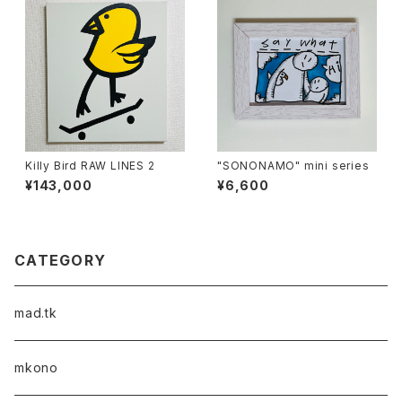
Killy Bird RAW LINES 2
"SONONAMO" mini series
¥143,000
¥6,600
CATEGORY
mad.tk
mkono