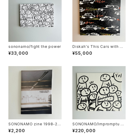
sononamo/fight the power
Diskah's This Cars with So
nonamo
¥33,000
¥55,000
SONONAMO zine 1998-20
SONONAMO/Impromptu se
03
ries-Armed Crowds
¥2,200
¥220,000