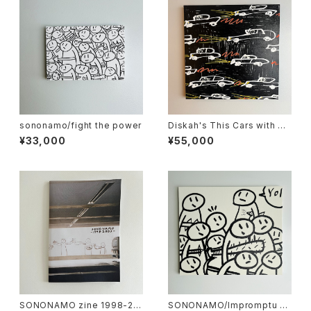
sononamo/fight the power
Diskah's This Cars with So
nonamo
¥33,000
¥55,000
SONONAMO zine 1998-20
SONONAMO/Impromptu se