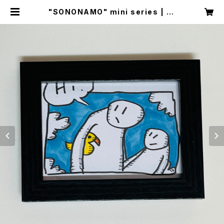
"SONONAMO" mini series | DI
SKAH ONLINE SHOP