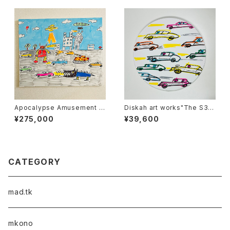
Apocalypse Amusement P
Diskah art works"The S3X
ark 弍
Y is going to Mars"
¥275,000
¥39,600
CATEGORY
mad.tk
mkono