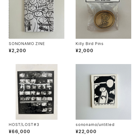
SONONAMO ZINE
Killy Bird Pins
¥2,200
¥2,000
HOST/LOST#3
sononamo/untitled
¥66,000
¥22,000