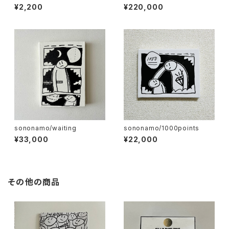
03
ries-Armed Crowds
¥2,200
¥220,000
sononamo/waiting
sononamo/1000points
¥33,000
¥22,000
その他の商品