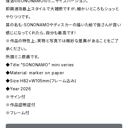
復活のSONONAMOのミニサイズバージョン。
即興速攻最上スタイルで大雑把ですが、細かいところもシュッと
やりつつです。
其の名も-SONONAMOやディスカーの描いた絵で皆さんが良い
感じになってくれたら、自分も最高です！
※作品の特性上、実物と写真では微妙な差異があることをご了
承ください。
所謂ミニ原画です。
◆Title:"SONONAMO" mini series
◆Material: marker on paper
◆Size:H82×W105mm(フレーム込み)
◆Year:2026
※サイン付
※作品証明証付
※フレーム付