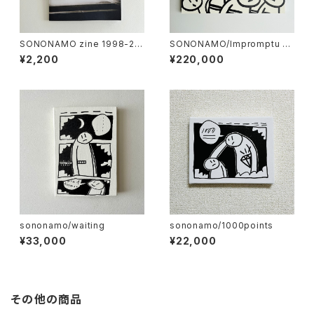
SONONAMO zine 1998-20
SONONAMO/Impromptu se
03
ries-Armed Crowds
¥2,200
¥220,000
sononamo/waiting
sononamo/1000points
¥33,000
¥22,000
その他の商品