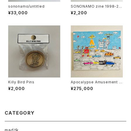
sononamo/untitled
SONONAMO zine 1998-20
03
¥33,000
¥2,200
Killy Bird Pins
Apocalypse Amusement P
ark 弍
¥2,000
¥275,000
CATEGORY
mad.tk