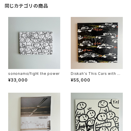
同じカテゴリの商品
sononamo/fight the power
Diskah's This Cars with So
nonamo
¥33,000
¥55,000