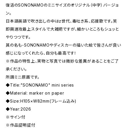
復活のSONONAMOのミニサイズのオリジナル（中字）バージョ
ン。
日本語英語で吹き出しの中はz世代、毒吐き系、応援歌です。笑
即興速攻最上スタイルで大雑把ですが、細かいところもシュッと
やりつつです。
其の名も-SONONAMOやディスカーの描いた絵で皆さんが良い
感じになってくれたら、自分も最高です！
※作品の特性上、実物と写真では微妙な差異があることをご了
承ください。
所謂ミニ原画です。
◆Title:"SONONAMO" mini series
◆Material: marker on paper
◆Size:H105×W82mm(フレーム込み)
◆Year:2026
※サイン付
※作品証明証付