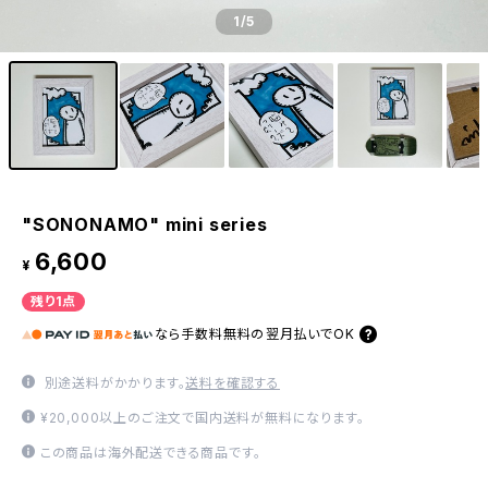
1
/5
"SONONAMO" mini series
6,600
¥
残り1点
なら
手数料無料の
翌月払いでOK
別途送料がかかります。
送料を確認する
¥20,000以上のご注文で国内送料が無料になります。
この商品は海外配送できる商品です。