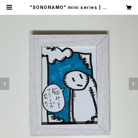
"SONONAMO" mini series | DI
SKAH ONLINE SHOP