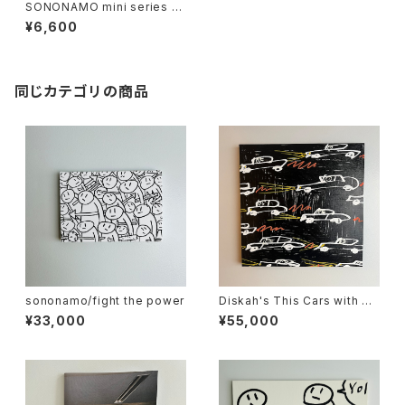
SONONAMO mini series S/
N version
¥6,600
同じカテゴリの商品
sononamo/fight the power
Diskah's This Cars with So
nonamo
¥33,000
¥55,000