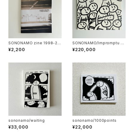
SONONAMO zine 1998-20
SONONAMO/Impromptu se
03
ries-Armed Crowds
¥2,200
¥220,000
sononamo/waiting
sononamo/1000points
¥33,000
¥22,000