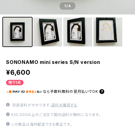
1
/4
SONONAMO mini series S/N version
¥6,600
残り1点
なら
手数料無料の
翌月払いでOK
別途送料がかかります。
送料を確認する
¥20,000以上のご注文で国内送料が無料になります。
この商品は海外配送できる商品です。