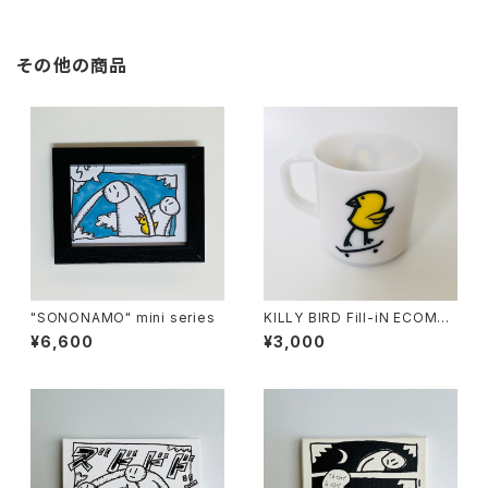
その他の商品
"SONONAMO" mini series
KILLY BIRD Fill-iN ECOMAT
E MUG
¥6,600
¥3,000