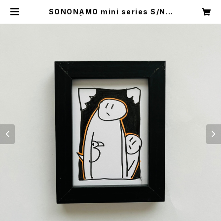
SONONAMO mini series S/N v
ersion | DISKAH ONLINE SHO
P