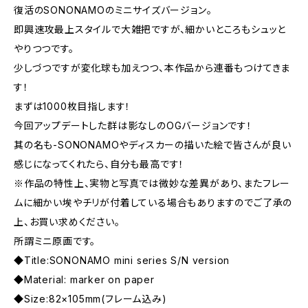
復活のSONONAMOのミニサイズバージョン。
即興速攻最上スタイルで大雑把ですが、細かいところもシュッと
やりつつです。
少しづつですが変化球も加えつつ、本作品から連番もつけてきま
す！
まずは1000枚目指します！
今回アップデートした群は影なしのOGバージョンです！
其の名も-SONONAMOやディスカーの描いた絵で皆さんが良い
感じになってくれたら、自分も最高です！
※作品の特性上、実物と写真では微妙な差異があり、またフレー
ムに細かい埃やチリが付着している場合もありますのでご了承の
上、お買い求めください。
所謂ミニ原画です。
◆Title:SONONAMO mini series S/N version
◆Material: marker on paper
◆Size:82×105mm(フレーム込み)