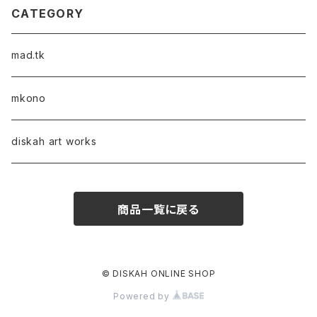
CATEGORY
mad.tk
mkono
diskah art works
商品一覧に戻る
© DISKAH ONLINE SHOP
Powered by