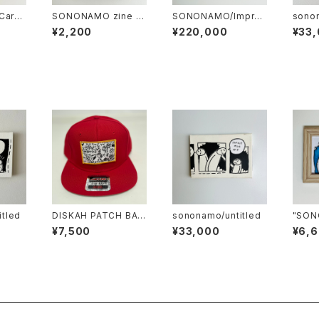
 Cars
SONONAMO zine 19
SONONAMO/Impro
sono
o
98-2003
mptu series-Armed
¥2,200
¥220,000
¥33
Crowds
tled
DISKAH PATCH BAL
sononamo/untitled
"SON
L CAP
serie
¥7,500
¥33,000
¥6,