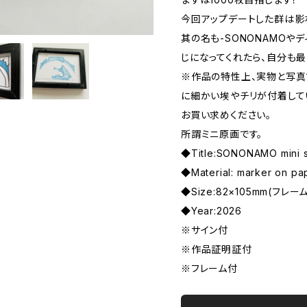
今回アップデートした群は影
其の名も-SONONAMOや
じになってくれたら、自分も最
※作品の特性上、実物と写真
に細かい埃やチリが付着して
お買い求めください。
所謂ミニ原画です。
◆Title:SONONAMO mini s
◆Material: marker on pa
◆Size:82×105mm(フレー
◆Year:2026
※サイン付
※作品証明証付
※フレーム付