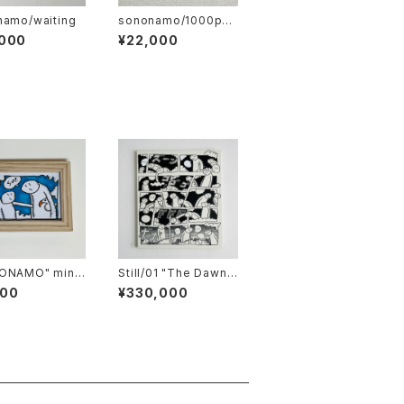
namo/waiting
sononamo/1000poi
nts
,000
¥22,000
ONAMO" mini
Still/01 "The Dawn
s
Adventurer"
600
¥330,000