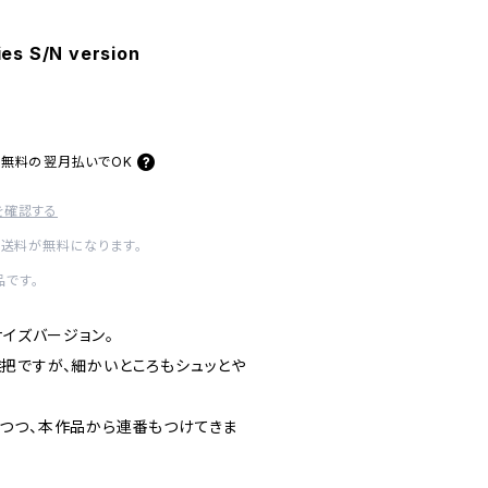
es S/N version
料無料の
翌月払いでOK
を確認する
内送料が無料になります。
です。
サイズバージョン。
把ですが、細かいところもシュッとや
つつ、本作品から連番もつけてきま