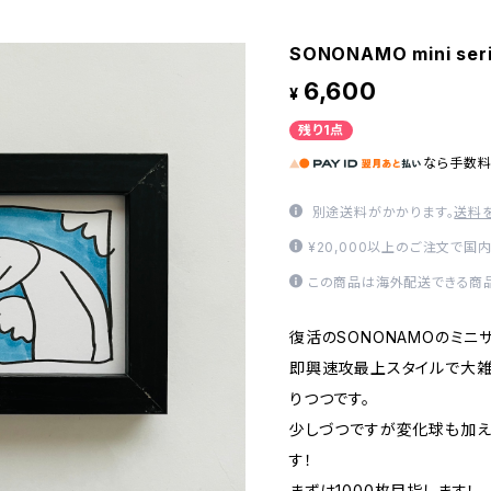
SONONAMO mini seri
6,600
¥
残り1点
なら
手数
別途送料がかかります。
送料
¥20,000以上のご注文で国
この商品は海外配送できる商品
復活のSONONAMOのミニ
即興速攻最上スタイルで大雑
りつつです。
少しづつですが変化球も加え
す！
まずは1000枚目指します！