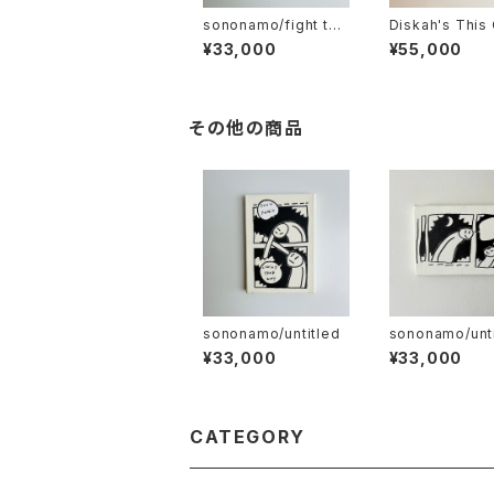
sononamo/fight the
Diskah's This
power
with Sononam
¥33,000
¥55,000
その他の商品
sononamo/untitled
sononamo/unti
¥33,000
¥33,000
CATEGORY