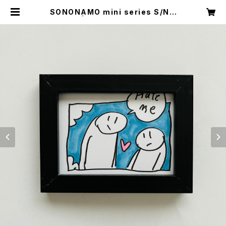
SONONAMO mini series S/N v
ersion | DISKAH ONLINE SHO
P