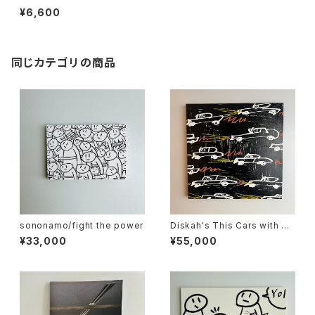
N version
¥6,600
同じカテゴリの商品
sononamo/fight the power
Diskah's This Cars with So
nonamo
¥33,000
¥55,000