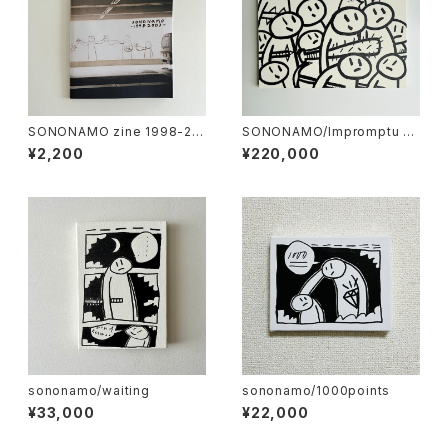
SONONAMO zine 1998-20
SONONAMO/Impromptu se
03
ries-Armed Crowds
¥2,200
¥220,000
sononamo/waiting
sononamo/1000points
¥33,000
¥22,000