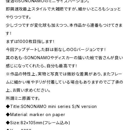
復活のSONONAMOのミニサイズバージョン。
即興速攻最上スタイルで大雑把ですが、細かいところもシュッと
やりつつです。
少しづつですが変化球も加えつつ、本作品から連番もつけてきま
す！
まずは1000枚目指します！
今回アップデートした群は影なしのOGバージョンです！
其の名も-SONONAMOやディスカーの描いた絵で皆さんが良い
感じになってくれたら、自分も最高です！
※作品の特性上、実物と写真では微妙な差異があり、またフレー
ムに細かい埃やチリが付着している場合もありますのでご了承の
上、お買い求めください。
所謂ミニ原画です。
◆Title:SONONAMO mini series S/N version
◆Material: marker on paper
◆Size:82×105mm(フレーム込み)