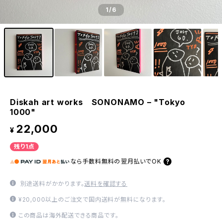
1
/6
Diskah art works SONONAMO – "Tokyo
1000"
22,000
¥
残り1点
なら
手数料無料の
翌月払いでOK
別途送料がかかります。
送料を確認する
¥20,000以上のご注文で国内送料が無料になります。
この商品は海外配送できる商品です。