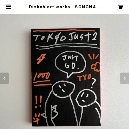
Diskah art works SONONAM
O – "Tokyo 1000" | DISKAH ON
LINE SHOP