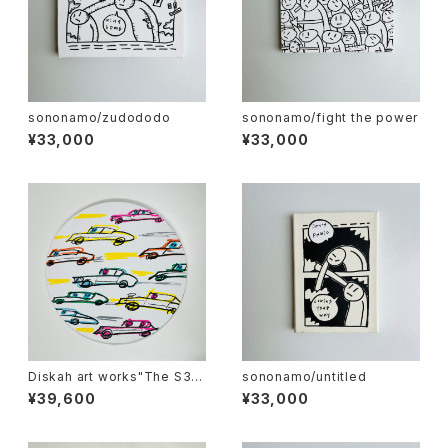
sononamo/zudododo
sononamo/fight the power
¥33,000
¥33,000
Diskah art works"The S3X
sononamo/untitled
Y is going to Mars"
¥39,600
¥33,000