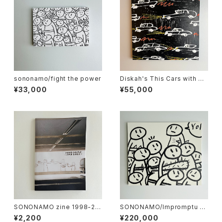
sononamo/fight the power
Diskah's This Cars with So
nonamo
¥33,000
¥55,000
SONONAMO zine 1998-20
SONONAMO/Impromptu se
03
ries-Armed Crowds
¥2,200
¥220,000