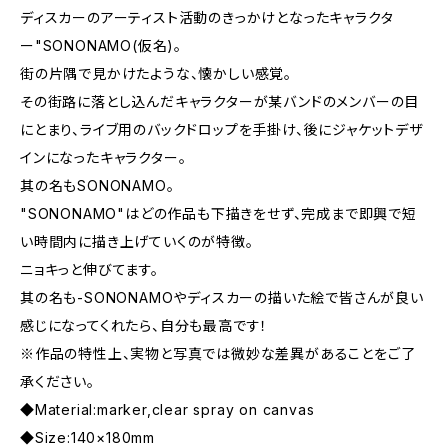
ディスカーのアーティスト活動のきっかけとなったキャラクタ
ー"SONONAMO(仮名)。
街の片隅で見かけたような、懐かしい感覚。
その街路に落とし込んだキャラクターが某バンドのメンバーの目
にとまり、ライブ用のバックドロップを手掛け、後にジャケットデザ
インになったキャラクター。
其の名もSONONAMO。
"SONONAMO"はどの作品も下描きをせず、完成まで即興で短
い時間内に描き上げていくのが特徴。
ニョキっと伸びてます。
其の名も-SONONAMOやディスカーの描いた絵で皆さんが良い
感じになってくれたら、自分も最高です！
※作品の特性上、実物と写真では微妙な差異があることをご了
承ください。
◆Material:marker,clear spray on canvas
◆Size:140×180mm