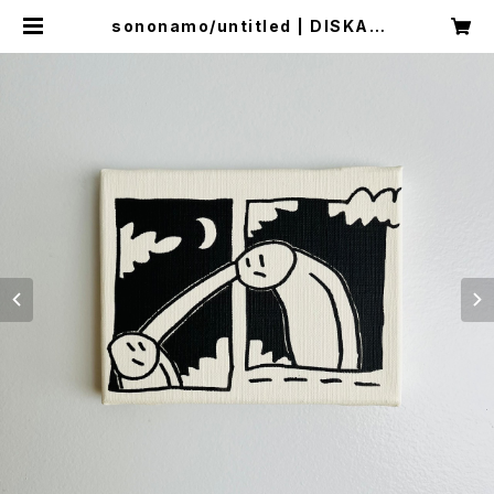
sononamo/untitled | DISKAH
ONLINE SHOP