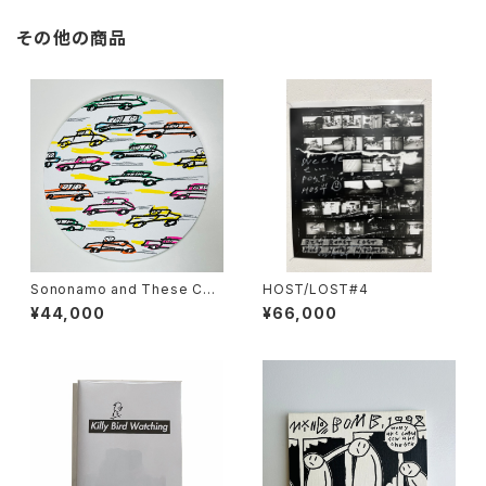
その他の商品
Sononamo and These Car
HOST/LOST#4
s
¥44,000
¥66,000