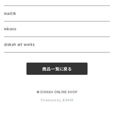
mad.tk
mkono
diskah art works
商品一覧に戻る
© DISKAH ONLINE SHOP
Powered by