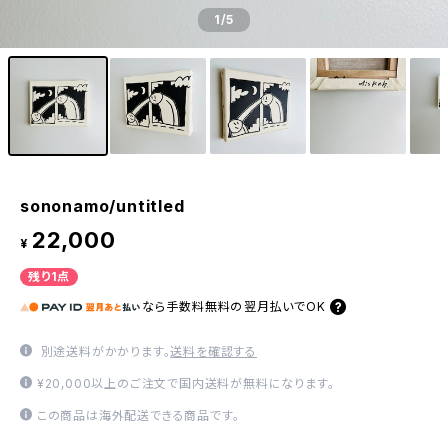
1
/5
sononamo/untitled
22,000
¥
残り1点
なら
手数料無料の
翌月払いでOK
別途送料がかかります。
送料を確認する
¥20,000以上のご注文で国内送料が無料になります。
この商品は海外配送できる商品です。