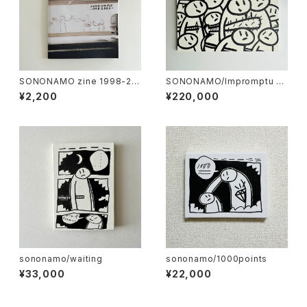
SONONAMO zine 1998-20
SONONAMO/Impromptu se
03
ries-Armed Crowds
¥2,200
¥220,000
sononamo/waiting
sononamo/1000points
¥33,000
¥22,000