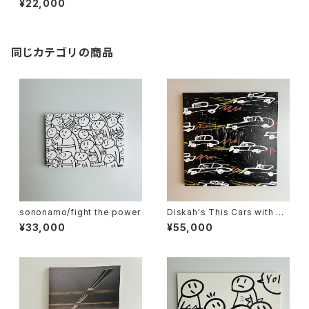
¥22,000
同じカテゴリの商品
sononamo/fight the power
Diskah's This Cars with So
nonamo
¥33,000
¥55,000