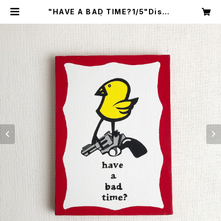
"HAVE A BAD TIME?1/5"Diska
h art works | DISKAH ONLINE
SHOP