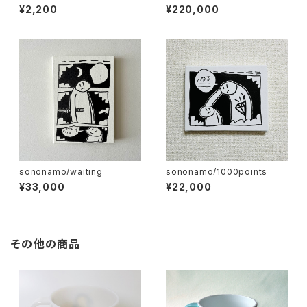
03
ries-Armed Crowds
¥2,200
¥220,000
sononamo/waiting
sononamo/1000points
¥33,000
¥22,000
その他の商品