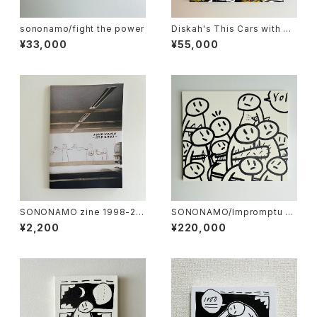
sononamo/fight the power
Diskah's This Cars with So
nonamo
¥33,000
¥55,000
SONONAMO zine 1998-20
SONONAMO/Impromptu se
03
ries-Armed Crowds
¥2,200
¥220,000