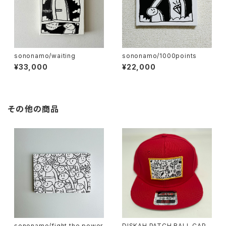
sononamo/waiting
sononamo/1000points
¥33,000
¥22,000
その他の商品
sononamo/fight the power
DISKAH PATCH BALL CAP