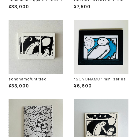
¥33,000
¥7,500
sononamo/untitled
"SONONAMO" mini series
¥33,000
¥6,600