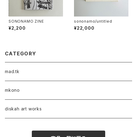
SONONAMO ZINE
sononamo/untitled
¥2,200
¥22,000
CATEGORY
mad.tk
mkono
diskah art works