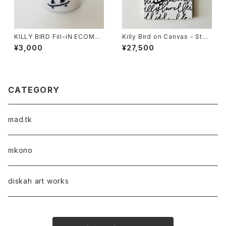
KILLY BIRD Fill-iN ECOMAT
Killy Bird on Canvas - Sten
E MUG
cil & Typography Type B
¥3,000
¥27,500
CATEGORY
mad.tk
mkono
diskah art works