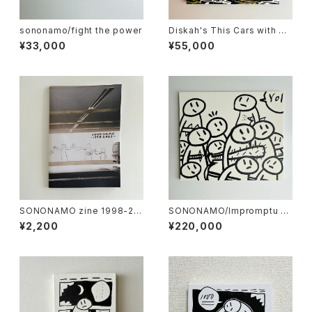
sononamo/fight the power
Diskah's This Cars with So
nonamo
¥33,000
¥55,000
SONONAMO zine 1998-20
SONONAMO/Impromptu se
03
ries-Armed Crowds
¥2,200
¥220,000