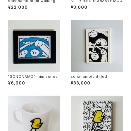
sononamo/night walking
KILLY BIRD ECOMATE MUG
¥22,000
¥3,000
"SONONAMO" mini series
sononamo/untitled
¥6,600
¥33,000