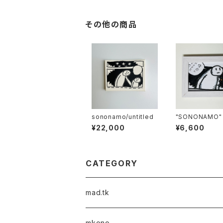
その他の商品
sononamo/untitled
"SONONAMO" 
series
¥22,000
¥6,600
CATEGORY
mad.tk
mkono