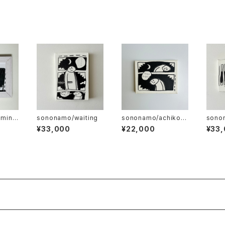
mini
sononamo/waiting
sononamo/achikoc
sonon
hi
¥33,000
¥22,000
¥33