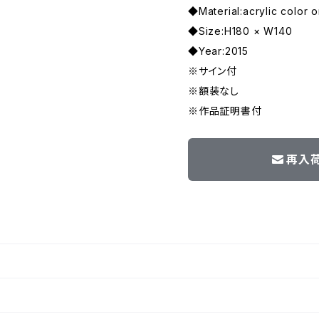
◆Material:acrylic color 
◆Size:H180 × W140
◆Year:2015
※サイン付
※額装なし
※作品証明書付
再入