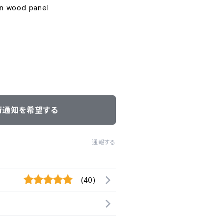
on wood panel
荷通知を希望する
通報する
(40)