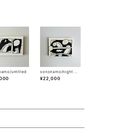
amo/untitled
sononamo/night wa
lking
,000
¥22,000