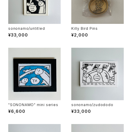
sononamo/untitled
Killy Bird Pins
¥33,000
¥2,000
"SONONAMO" mini series
sononamo/zudododo
¥6,600
¥33,000