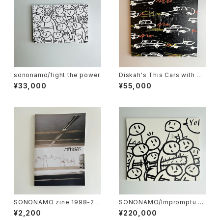
sononamo/fight the power
Diskah's This Cars with So
nonamo
¥33,000
¥55,000
SONONAMO zine 1998-20
SONONAMO/Impromptu se
03
ries-Armed Crowds
¥2,200
¥220,000