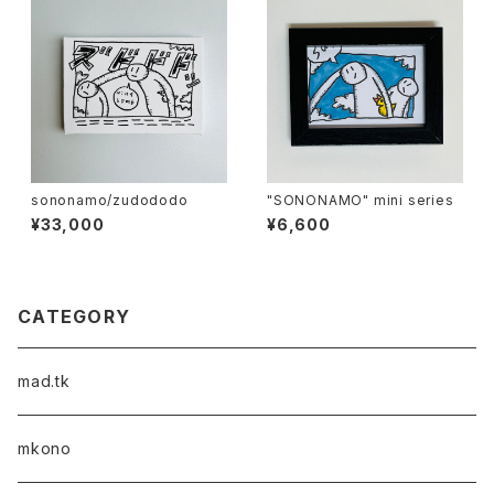
sononamo/zudododo
"SONONAMO" mini series
¥33,000
¥6,600
CATEGORY
mad.tk
mkono