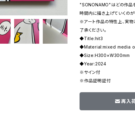
"SONONAMO"はどの作
時間内に描き上げていくのが
※アート作品の特性上、実物
了承ください。
◆Title:hit3
◆Material:mixed media 
◆Size:H300×W300mm
◆Year:2024
※サイン付
※作品証明証付
再入