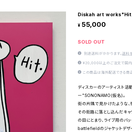
Diskah art works"Hi
55,000
¥
SOLD OUT
別途送料がかかります。
送料
¥20,000以上のご注文で国
この商品は海外配送できる商品
ディスカーのアーティスト活
ー"SONONAMO(仮名)。
街の片隅で見かけたような、
その街路に落とし込んだキャラ
の目にとまり、ライブ用のバック
battlefieldのジャケット