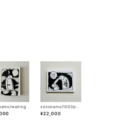
namo/waiting
sononamo/1000poi
nts
,000
¥22,000