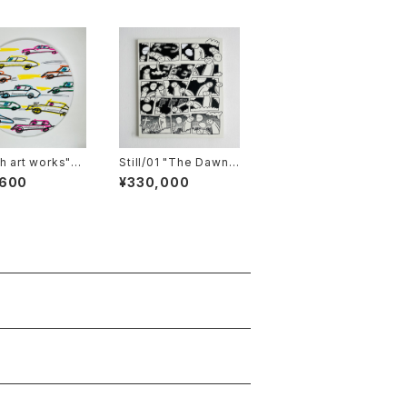
h art works"T
Still/01 "The Dawn
XY is going to
Adventurer"
,600
¥330,000
"