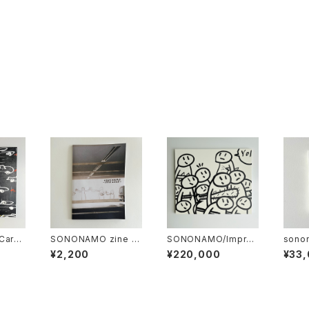
 Cars
SONONAMO zine 19
SONONAMO/Impro
sono
o
98-2003
mptu series-Armed
¥2,200
¥220,000
¥33
Crowds