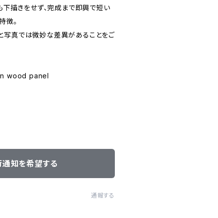
品も下描きをせず、完成まで即興で短い
特徴。
と写真では微妙な差異があることをご
on wood panel
荷通知を希望する
通報する