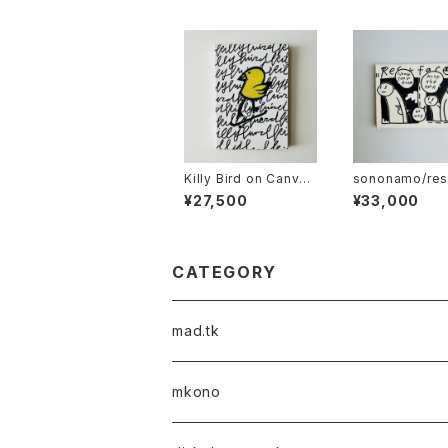
Killy Bird on Canvas
sononamo/res
- Stencil & Typogra
ed
¥27,500
¥33,000
phy Type B
CATEGORY
mad.tk
mkono