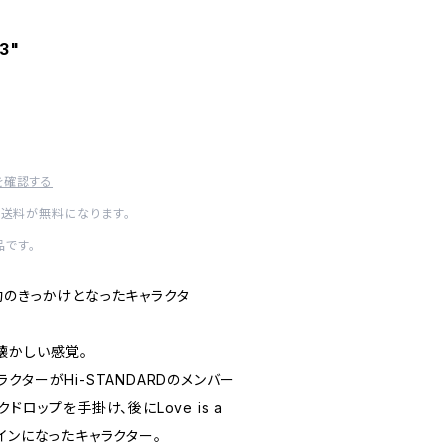
t3"
を確認する
内送料が無料になります。
です。
動のきっかけとなったキャラクタ
懐かしい感覚。
クターがHi-STANDARDのメンバー
ドロップを手掛け、後にLove is a
デザインになったキャラクター。