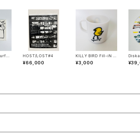
urfac
HOST/LOST#4
KILLY BIRD Fill-iN E
Diska
COMATE MUG
he S3
¥66,000
¥3,000
¥39
Mars