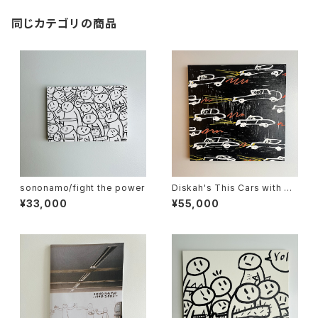
同じカテゴリの商品
sononamo/fight the power
Diskah's This Cars with So
nonamo
¥33,000
¥55,000