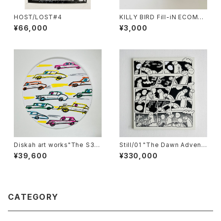
HOST/LOST#4
KILLY BIRD Fill-iN ECOMAT
E MUG
¥66,000
¥3,000
Diskah art works"The S3X
Still/01 "The Dawn Advent
Y is going to Mars"
urer"
¥39,600
¥330,000
CATEGORY