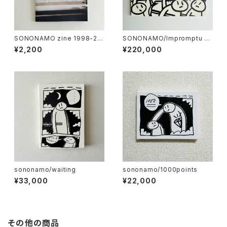
SONONAMO zine 1998-20
SONONAMO/Impromptu se
03
ries-Armed Crowds
¥2,200
¥220,000
sononamo/waiting
sononamo/1000points
¥33,000
¥22,000
その他の商品