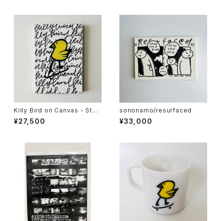
Killy Bird on Canvas - Sten
sononamo/resurfaced
cil & Typography Type B
¥27,500
¥33,000