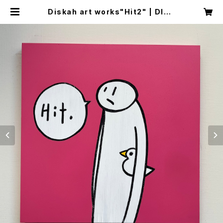
Diskah art works"Hit2" | DISK
AH ONLINE SHOP