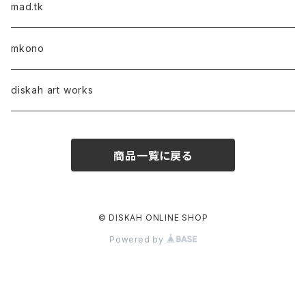
mad.tk
mkono
diskah art works
商品一覧に戻る
© DISKAH ONLINE SHOP
Powered by